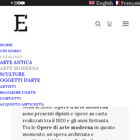
English
Français
HOME
CHI SIAMO
CATALOGO
ARTE ANTICA
Catalogo
ARTE MODERNA
SCULTURE
OGGETTI D’ARTE
Arte moderna
ARTISTI
MAGAZINE D’ARTE
CONTATTI
ACQUISTO ANTICHITÀ
Nella sezione
Opere d'arte moderna
sono presenti dipinti e opere su carta
realizzati tra il 1920 e gli anni Settanta.
Tra le
Opere di arte moderna
in questo
momento, un’opera archiviata e