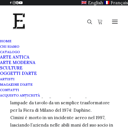
English
Français
HOME
CHI SIAMO
Tommaso Cimini
CATALOGO
ARTE ANTICA
Home
Tommaso Cimini
ARTE MODERNA
SCULTURE
OGGETTI D’ARTE
ARTISTI
MAGAZINE D’ARTE
Tommaso Cimini
ha fondato
Lumina Italia
nel
CONTATTI
1975 dopo aver progettato la più semplice delle
ACQUISTO ANTICHITÀ
lampade da tavolo da un semplice trasformatore
per la Fiera di Milano del 1974: Daphine.
Cimini è morto in un incidente aereo nel 1997,
lasciando l’azienda nelle abili mani del suo socio in