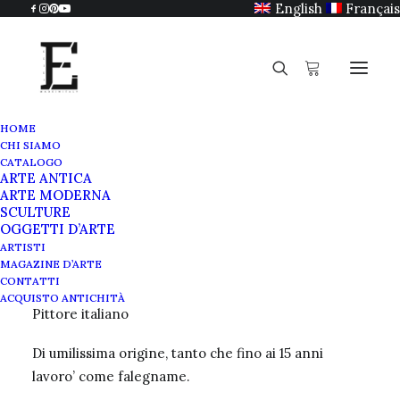
English
Français
HOME
CHI SIAMO
Ruggero Panerai
CATALOGO
ARTE ANTICA
Home
Ruggero Panerai
ARTE MODERNA
SCULTURE
OGGETTI D’ARTE
ARTISTI
MAGAZINE D’ARTE
RUGGERO PANERAI
(Firenze 1862- Parigi 1923)
CONTATTI
ACQUISTO ANTICHITÀ
Pittore italiano
Di umilissima origine, tanto che fino ai 15 anni
lavoro’ come falegname.