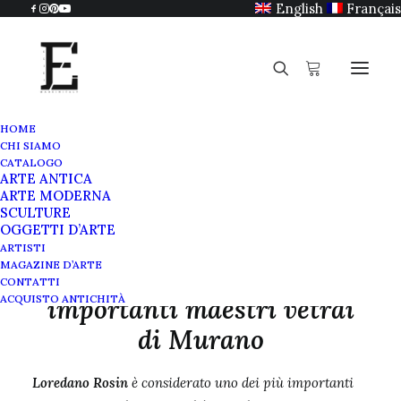
English
Français
HOME
CHI SIAMO
Loredano Rosin
CATALOGO
ARTE ANTICA
Home
Loredano Rosin
ARTE MODERNA
SCULTURE
OGGETTI D’ARTE
ARTISTI
MAGAZINE D’ARTE
Loredano Rosin uno dei più
CONTATTI
ACQUISTO ANTICHITÀ
importanti maestri vetrai
di Murano
Loredano Rosin
è considerato uno dei più importanti